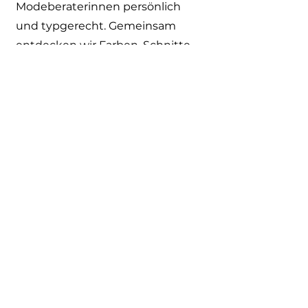
Modeberaterinnen persönlich
und typgerecht. Gemeinsam
entdecken wir Farben, Schnitte
und Kombinationen, die zu Ihnen
passen und in denen Sie sich
rundum wohlfühlen.
Mittendrin steht für Mode mit
Herz, Stil und Persönlichkeit,
direkt im Zentrum von Laupheim.
info@mittendrin-in-laupheim.de
Impressum
Datenschutz
©2024 von mittendrin.